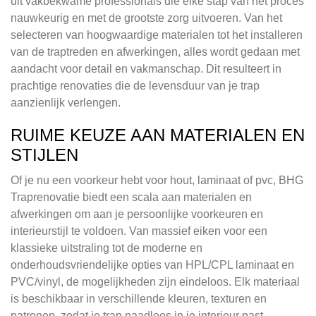
uit vakbekwame professionals die elke stap van het proces
nauwkeurig en met de grootste zorg uitvoeren. Van het
selecteren van hoogwaardige materialen tot het installeren
van de traptreden en afwerkingen, alles wordt gedaan met
aandacht voor detail en vakmanschap. Dit resulteert in
prachtige renovaties die de levensduur van je trap
aanzienlijk verlengen.
RUIME KEUZE AAN MATERIALEN EN
STIJLEN
Of je nu een voorkeur hebt voor hout, laminaat of pvc, BHG
Traprenovatie biedt een scala aan materialen en
afwerkingen om aan je persoonlijke voorkeuren en
interieurstijl te voldoen. Van massief eiken voor een
klassieke uitstraling tot de moderne en
onderhoudsvriendelijke opties van HPL/CPL laminaat en
PVC/vinyl, de mogelijkheden zijn eindeloos. Elk materiaal
is beschikbaar in verschillende kleuren, texturen en
patronen, zodat je trap naadloos in je interieur past.